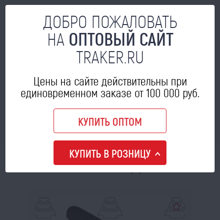
ДОБРО ПОЖАЛОВАТЬ
В КОРЗИНУ
НА
ОПТОВЫЙ САЙТ
TRAKER.RU
Доска полевая РЗЗ ПЛЖ.21.500 с наплавкой...
В НАЛИЧИИ
Цены на сайте действительны при
496
цена опт:
a
единовременном заказе от 100 000 руб.
КУПИТЬ ОПТОМ
В КОРЗИНУ
КУПИТЬ В РОЗНИЦУ
МОЖЕТ ПРИГОДИТЬСЯ