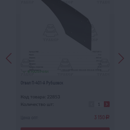
В НАЛИЧИИ
Отвал П-401-А Рубцовск
Ле
на
Код товара: 22853
Ко
Количество шт:
Ко
0
3 150
Цена опт:
Це
a
a