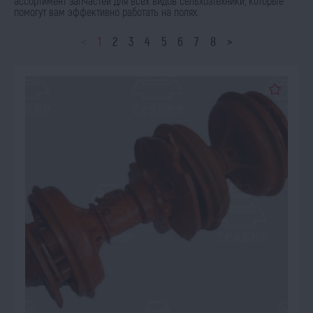
ассортимент запчастей для всех видов сельхозтехники, которые
помогут вам эффективно работать на полях.
<
1
2
3
4
5
6
7
8
>