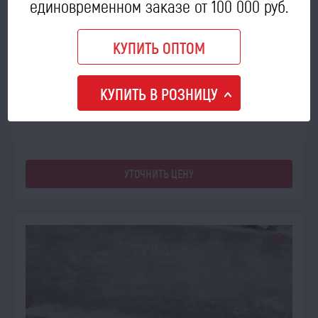
единовременном заказе от 100 000 руб.
ПОД ЗАКАЗ
КУПИТЬ ОПТОМ
Аппарат высевающий СКП 01.13.200 СБ в сборе
Код товара: 71942
КУПИТЬ В РОЗНИЦУ
УТОЧНИТЬ ЦЕНУ