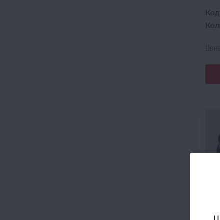
Код
Кол
Цена
Ц