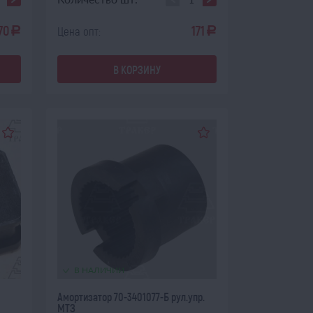
70
171
Цена опт:
a
a
В КОРЗИНУ
В НАЛИЧИИ
Амортизатор 70-3401077-Б рул.упр.
МТЗ