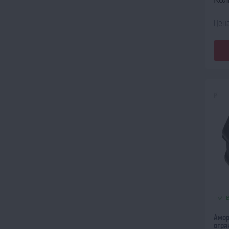
Цена
Амор
огра