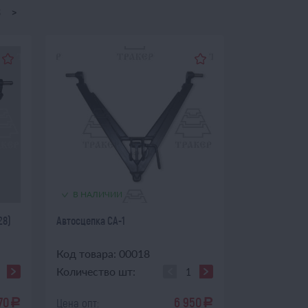
8
>
В НАЛИЧИИ
28)
Автосцепка СА-1
Код товара: 00018
Количество шт:
70
6 950
Цена опт:
a
a