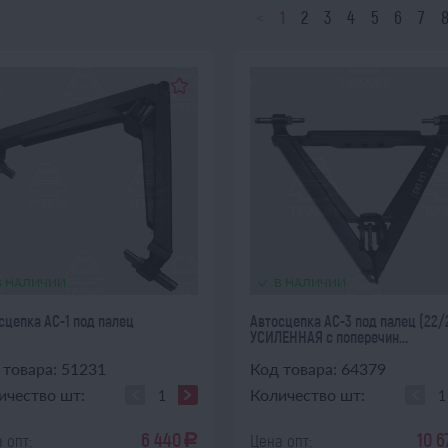
<
1
2
3
4
5
6
7
В НАЛИЧИИ
В НАЛИЧИИ
сцепка АС-1 под палец
Автосцепка АС-3 под палец (22/
УСИЛЕННАЯ с поперечин...
 товара: 51231
Код товара: 64379
ичество шт:
Количество шт:
6 440
10 6
 опт:
Цена опт:
a