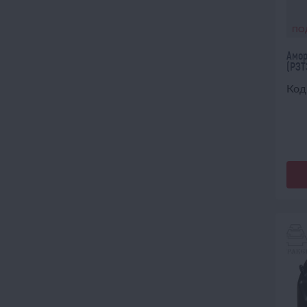
ПО
Амор
(РЗТ
Код