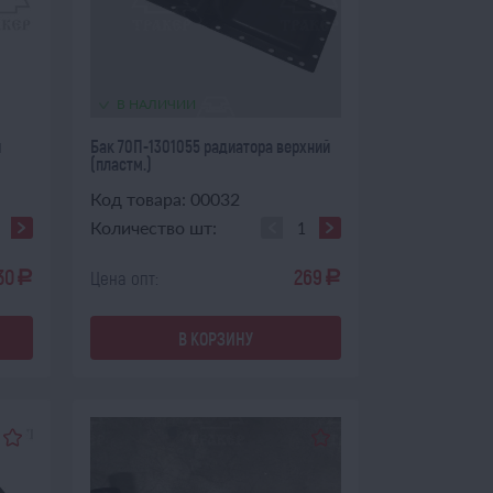
В НАЛИЧИИ
й
Бак 70П-1301055 радиатора верхний
(пластм.)
Код товара: 00032
Количество шт:
30
269
Цена опт:
a
a
В КОРЗИНУ