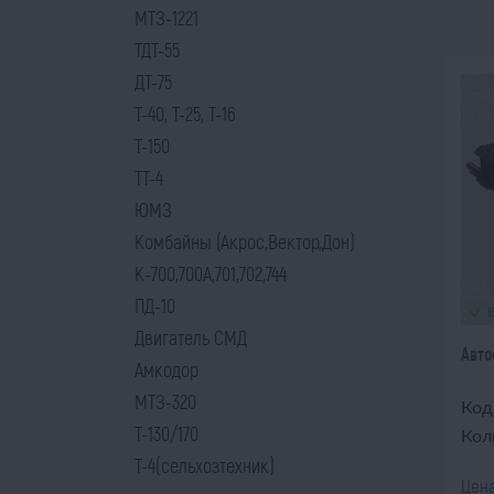
МТЗ-1221
ТДТ-55
ДТ-75
Т-40, Т-25, Т-16
Т-150
ТТ-4
ЮМЗ
Комбайны (Акрос,Вектор,Дон)
К-700,700А,701,702,744
ПД-10
Двигатель СМД
Авто
Амкодор
МТЗ-320
Код
Т-130/170
Кол
Т-4(сельхозтехник)
Цена