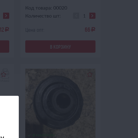
Код товара: 00020
Количество шт:
12
66
Цена опт:
a
a
В КОРЗИНУ
В НАЛИЧИИ
ом