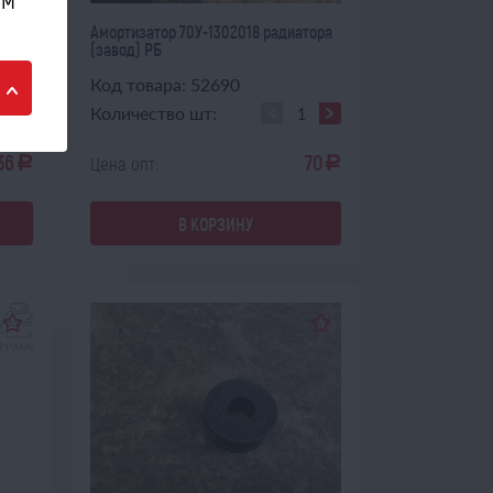
тора
Амортизатор 70У-1302018 радиатора
(завод) РБ
Код товара: 52690
Количество шт:
36
70
Цена опт:
a
a
В КОРЗИНУ