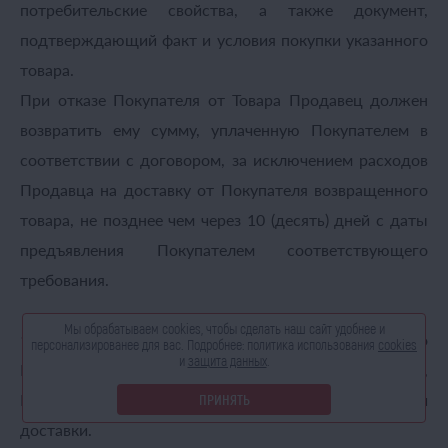
потребительские свойства, а также документ,
подтверждающий факт и условия покупки указанного
товара.
При отказе Покупателя от Товара Продавец должен
возвратить ему сумму, уплаченную Покупателем в
соответствии с договором, за исключением расходов
Продавца на доставку от Покупателя возвращенного
товара, не позднее чем через 10 (десять) дней с даты
предъявления Покупателем соответствующего
требования.
Мы обрабатываем cookies, чтобы сделать наш сайт
удобнее и
10.1.2. В случае отказа от Товара, доставленного
персонализированее для вас. Подробнее:
политика использования
cookies
и
защита данных
.
Продавцом с нарушениями (неверный размер, цвет),
Покупатель освобождается от оплаты стоимости
ПРИНЯТЬ
доставки.