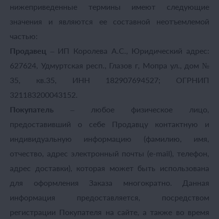
нижеприведенные термины имеют следующие
значения и являются ее составной неотъемлемой
частью:
Продавец
– ИП Королева А.С., Юридический адрес:
627624, Удмуртская респ., Глазов г, Мопра ул., дом №
35, кв.35, ИНН 182907694527; ОГРНИП
321183200043152.
Покупатель
– любое физическое лицо,
предоставивший о себе Продавцу контактную и
индивидуальную информацию (фамилию, имя,
отчество, адрес электронный почты (e-mail), телефон,
адрес доставки), которая может быть использована
для оформления Заказа многократно. Данная
информация предоставляется, посредством
регистрации Покупателя на сайте, а также во время