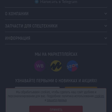
Написать в Telegram
О КОМПАНИИ
ЗАПЧАСТИ ДЛЯ СПЕЦТЕХНИКИ
ИНФОРМАЦИЯ
МЫ НА МАРКЕТПЛЕЙСАХ
УЗНАВАЙТЕ ПЕРВЫМИ О НОВИНКАХ И АКЦИЯХ!
ПОДПИСАТЬСЯ
Мы обрабатываем cookies, чтобы сделать наш сайт
удобнее и
персонализированее для вас. Подробнее:
политика использования
cookies
и
защита данных
.
© 2026 ТРАКЕР. Все права защищены. Использование информации с сайта
только с разрешения владельца сайта.
ПРИНЯТЬ