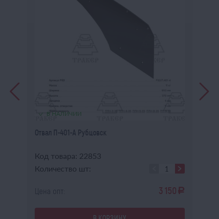
В НАЛИЧИИ
Отвал П-401-А Рубцовск
Ле
Код товара: 22853
Ко
Количество шт:
Ко
6
3 150
Цена опт:
Це
a
a
В КОРЗИНУ