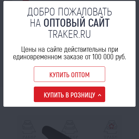
ДОБРО ПОЖАЛОВАТЬ
В КОРЗИНУ
НА
ОПТОВЫЙ САЙТ
TRAKER.RU
Болт лемешный М10х45 (отвальный) (1кг~38...
В НАЛИЧИИ
Цены на сайте действительны при
165
цена опт:
a
единовременном заказе от 100 000 руб.
В КОРЗИНУ
КУПИТЬ ОПТОМ
КУПИТЬ В РОЗНИЦУ
МОЖЕТ ПРИГОДИТЬСЯ