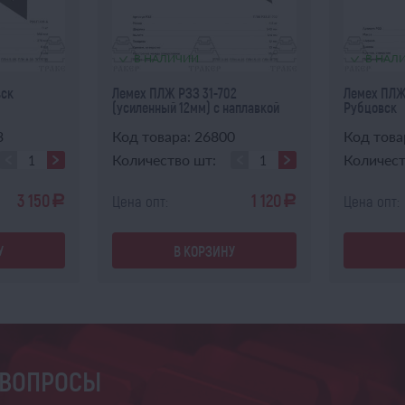
В НАЛИЧИИ
В НАЛ
вск
Лемех ПЛЖ РЗЗ 31-702
Лемех ПЛЖ 
(усиленный 12мм) с наплавкой
Рубцовск
Рубцо...
3
Код товара: 26800
Код това
Количество шт:
Количест
3 150
1 120
Цена опт:
Цена опт:
a
a
У
В КОРЗИНУ
 ВОПРОСЫ