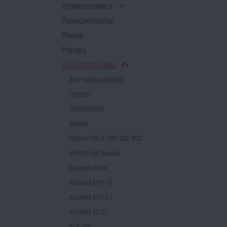
Резинотехника
Ремкомплекты
Ремни
Рукава
Сельхозтехника
Все товары раздела
Lemken
SCHUMACHER
Борона
Грабли ГВК-6, ГВР-630, RCS
Импортная техника
Косилка Wirax
Косилка КИР-1,5
Косилка КРН-2,1
Косилка КС-2,1
КСК-100