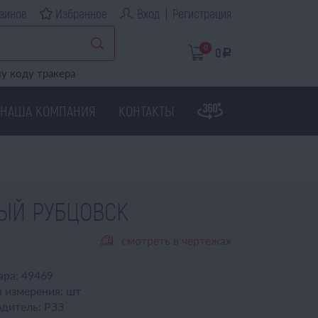
зинов
Избранное
Вход
Регистрация
0
0
a
у коду тракера
НАША КОМПАНИЯ
КОНТАКТЫ
АВЫЙ РУБЦОВСК
смотреть в чертежах
ара:
49469
 измерения:
шт
дитель:
РЗЗ