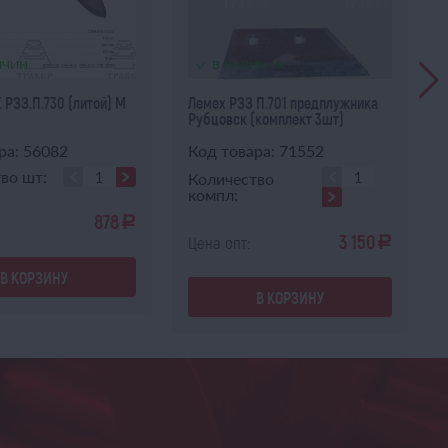
ИЧИИ
В НАЛИЧИИ
РЗЗ.П.730 (литой) М
Лемех РЗЗ П.701 предплужника
Рубцовск (комплект 3шт)
ра: 56082
Код товара: 71552
во шт:
Количество
компл:
878
a
3 150
Цена опт:
a
В КОРЗИНУ
В КОРЗИНУ