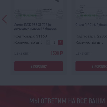
В НАЛИЧИИ
В НАЛИЧИИ
Лемех ПЛЖ РЗЗ 31-702 (с
Отвал П-401-А Рубцо
лемешной полосы) Рубцовск
Код товара: 31168
Код товара: 2285
Количество шт:
Количество шт:
1 300
Цена опт:
Цена опт:
a
a
В КОРЗИНУ
В КОРЗИН
МЫ ОТВЕТИМ НА ВСЕ ВАШИ