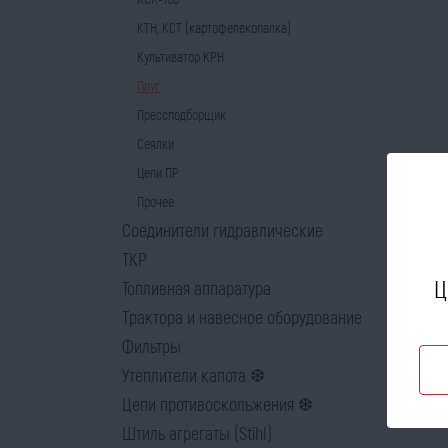
КТН, КСТ (картофелекопалка)
Культиватор КРН
Плуг
Прессподборщик
Сеялки
Цепи ПР
Прочее
Соединители гидравлические
ТКР
Ц
Топливная аппаратура
Трактора и навесное оборудование
Фильтры
Утеплители капота ❆
Цепи противоскольжения ❆
Штиль агрегаты (Stihl)