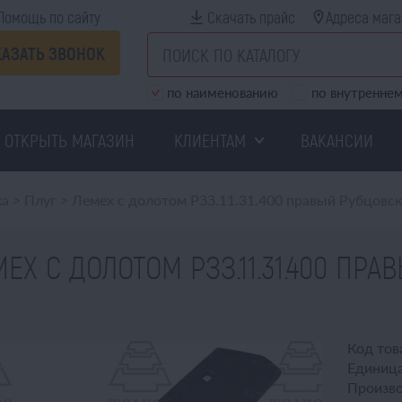
Помощь по сайту
Скачать прайс
Адреса мага
КАЗАТЬ ЗВОНОК
по наименованию
по внутреннем
ОТКРЫТЬ МАГАЗИН
КЛИЕНТАМ
ВАКАНСИИ
ка
>
Плуг
>
Лемех с долотом РЗЗ.11.31.400 правый Рубцовск
ЕХ С ДОЛОТОМ РЗЗ.11.31.400 ПР
Код тов
Единица
Произво