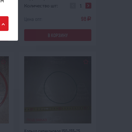
Количество шт:
65
98
Цена опт:
a
a
В КОРЗИНУ
ПОД ЗАКАЗ
Кольцо силиконовое 150-155-25