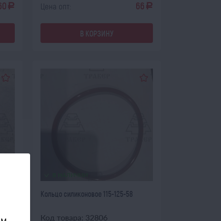
60
66
Цена опт:
a
a
В КОРЗИНУ
В НАЛИЧИИ
Кольцо силиконовое 115-125-58
Код товара: 32806
ом