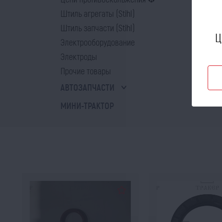
Штиль агрегаты (Stihl)
Штиль запчасти (Stihl)
Ц
Электрооборудование
Электроды
Прочие товары
АВТОЗАПЧАСТИ
МИНИ-ТРАКТОР