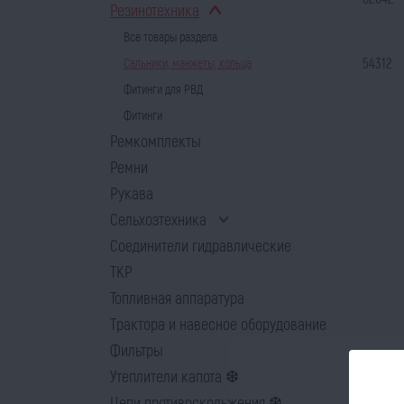
Резинотехника
Все товары раздела
54312
Сальники, манжеты, кольца
Фитинги для РВД
Фитинги
Ремкомплекты
Ремни
Рукава
Сельхозтехника
Соединители гидравлические
ТКР
Топливная аппаратура
Трактора и навесное оборудование
Фильтры
Утеплители капота ❆
Цепи противоскольжения ❆