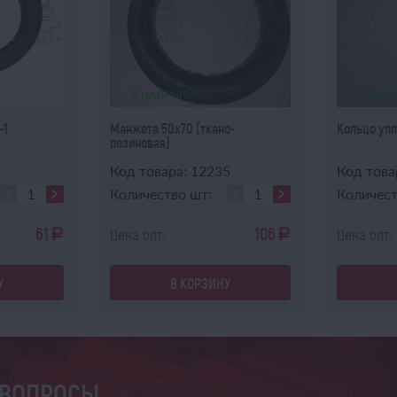
В НАЛИЧИИ
В НАЛ
-1
Манжета 50х70 (ткано-
Кольцо упл
резиновая)
Код товара: 12235
Код това
Количество шт:
Количест
61
106
Цена опт:
Цена опт:
a
a
У
В КОРЗИНУ
 ВОПРОСЫ