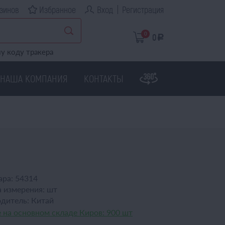
зинов
Избранное
Вход
Регистрация
0
0
a
у коду тракера
НАША КОМПАНИЯ
КОНТАКТЫ
ара:
54314
 измерения:
шт
дитель:
Китай
 на основном складе Киров:
900 шт