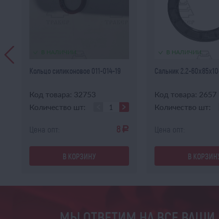
В НАЛИЧИИ
В НАЛИЧИИ
Кольцо силиконовое 011-014-19
Сальник 2.2-60х85х10
Код товара: 32753
Код товара: 2657
Количество шт:
Количество шт:
8
Цена опт:
Цена опт:
a
a
В КОРЗИНУ
В КОРЗИН
МЫ ОТВЕТИМ НА ВСЕ ВАШИ