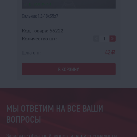
В НАЛИЧИИ
Сальник 1.2-18х35х7
Ко
Код товара: 56222
Ко
Количество шт:
Ко
6
42
Цена опт:
Це
a
a
В КОРЗИНУ
МЫ ОТВЕТИМ НА ВСЕ ВАШИ
ВОПРОСЫ
Закажите обратный звонок,
и наши специалисты