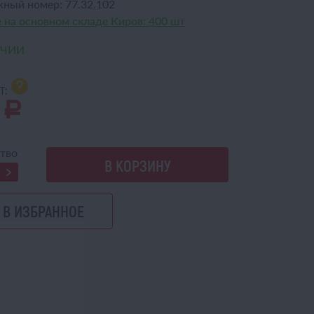
жный номер:
77.32.102
 на основном складе Киров:
400 шт
ИЧИИ
т:
0
a
тво
В КОРЗИНУ
В ИЗБРАННОЕ