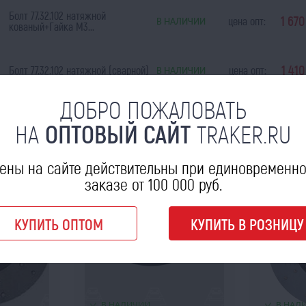
Болт 77.32.102 натяжной
1 67
цена опт:
В НАЛИЧИИ
кованый+Гайка М3...
1 41
Болт 77.32.102 натяжной (сварной)
цена опт:
В НАЛИЧИИ
ДОБРО ПОЖАЛОВАТЬ
МОЖЕТ ПРИГОДИТЬСЯ
НА
ОПТОВЫЙ САЙТ
TRAKER.RU
ены на сайте действительны при единовременн
заказе от 100 000 руб.
КУПИТЬ ОПТОМ
КУПИТЬ В РОЗНИЦУ
В НАЛИЧИИ
В НАЛ