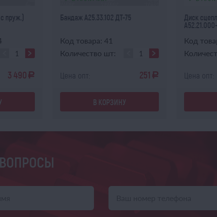
с пруж.)
Бандаж А25.33.102 ДТ-75
Диск сцепл
А52.21.000
4
Код товара: 41
Код това
Количество шт:
Количест
3 490
251
Цена опт:
Цена опт:
a
a
У
В КОРЗИНУ
 ВОПРОСЫ