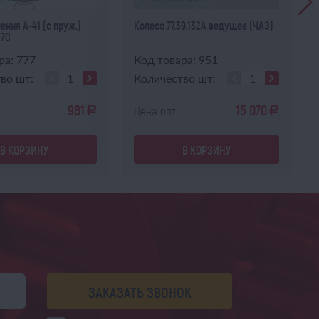
ения А-41 (с пруж.)
Колесо 77.39.132А ведущее (ЧАЗ)
-70
ра: 777
Код товара: 951
во шт:
Количество шт:
981
15 070
Цена опт:
a
a
В КОРЗИНУ
В КОРЗИНУ
ЗАКАЗАТЬ ЗВОНОК