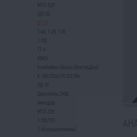
МТЗ-1221
ТДТ-55
ДТ-75
Т-40, Т-25, Т-16
Т-150
ТТ-4
ЮМЗ
Комбайны (Акрос,Вектор,Дон)
К-700,700А,701,702,744
ПД-10
Двигатель СМД
Амкодор
*ИЗОБРАЖ
МТЗ-320
АН
Т-130/170
Т-4(сельхозтехник)