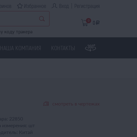
зинов
Избранное
Вход
Регистрация
0
0
a
у коду тракера
НАША КОМПАНИЯ
КОНТАКТЫ
смотреть в чертежах
ара:
22850
 измерения:
шт
дитель:
Китай