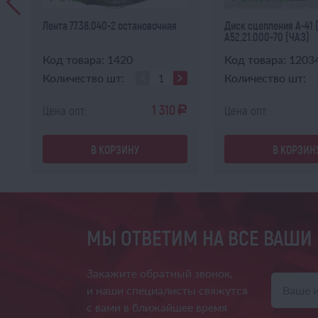
Лента 77.38.040-2 остановочная
Диск сцепления А-41 (
А52.21.000-70 (ЧАЗ)
Код товара: 1420
Код товара: 1203
Количество шт:
Количество шт:
1 310
Цена опт:
Цена опт:
a
a
В КОРЗИНУ
В КОРЗИН
МЫ ОТВЕТИМ НА ВСЕ ВАШИ
Закажите обратный звонок,
и наши специалисты свяжутся
с вами в ближайшее время