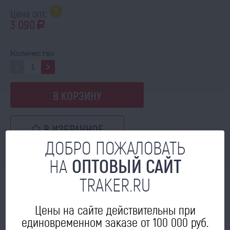
Цена опт:
3 090
a
Количество
В КОРЗИНУ
В ИЗБРАННОЕ
ДОБРО ПОЖАЛОВАТЬ
НА
ОПТОВЫЙ САЙТ
TRAKER.RU
МОЖЕТ ПРИГОДИТЬСЯ
Цены на сайте действительны при
единовременном заказе от 100 000 руб.