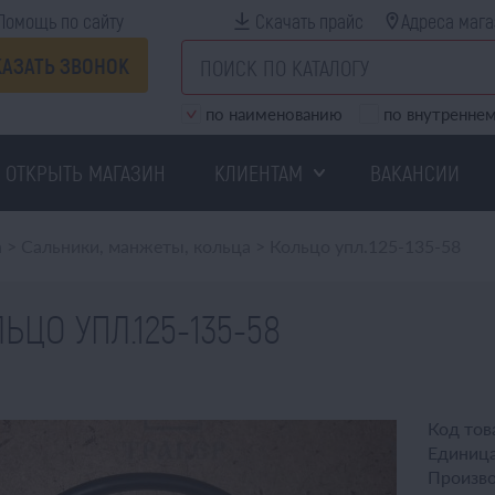
Помощь по сайту
Скачать прайс
Адреса мага
КАЗАТЬ ЗВОНОК
по наименованию
по внутреннем
ОТКРЫТЬ МАГАЗИН
КЛИЕНТАМ
ВАКАНСИИ
а
>
Сальники, манжеты, кольца
>
Кольцо упл.125-135-58
ЬЦО УПЛ.125-135-58
Код тов
Единица
Произво