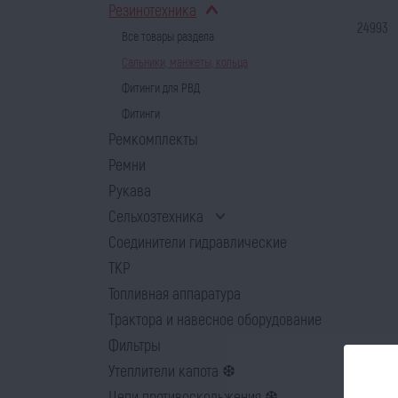
Резинотехника
24993
Все товары раздела
Сальники, манжеты, кольца
Фитинги для РВД
Фитинги
Ремкомплекты
Ремни
Рукава
Сельхозтехника
Соединители гидравлические
ТКР
Топливная аппаратура
Трактора и навесное оборудование
Фильтры
Утеплители капота ❆
Цепи противоскольжения ❆