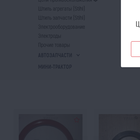
Штиль агрегаты (Stihl)
Штиль запчасти (Stihl)
Ц
Электрооборудование
Электроды
Прочие товары
АВТОЗАПЧАСТИ
МИНИ-ТРАКТОР