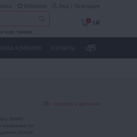
зинов
Избранное
Вход
Регистрация
0
0
a
у коду тракера
НАША КОМПАНИЯ
КОНТАКТЫ
смотреть в чертежах
ара:
56845
 измерения:
шт
дитель:
Китай