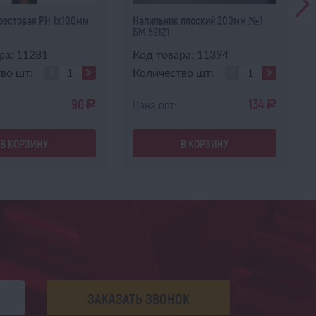
рестовая PH 1х100мм
Напильник плоский 200мм №1
БМ 59121
ра: 11281
Код товара: 11394
во шт:
Количество шт:
90
134
Цена опт:
a
a
В КОРЗИНУ
В КОРЗИНУ
ЗАКАЗАТЬ ЗВОНОК