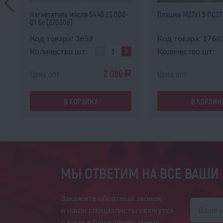
к
Нагнетатель масла 54.49.23.000-
Плашка М27х1.5 ПС27
01 6л (270306)
Код товара: 3659
Код товара: 1766
Количество шт:
Количество шт:
2 080
Цена опт:
Цена опт:
a
a
В КОРЗИНУ
В КОРЗИН
МЫ ОТВЕТИМ НА ВСЕ ВАШИ
Закажите обратный звонок,
и наши специалисты свяжутся
с вами в ближайшее время