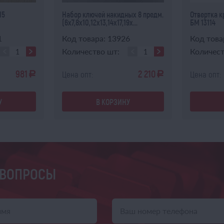
15
Набор ключей накидных 8 предм.
Отвертка к
(6х7,8х10,12х13,14х17,19х...
БМ 13114
1
Код товара: 13926
Код това
Количество шт:
Количест
981
2 210
Цена опт:
Цена опт:
a
a
У
В КОРЗИНУ
 ВОПРОСЫ