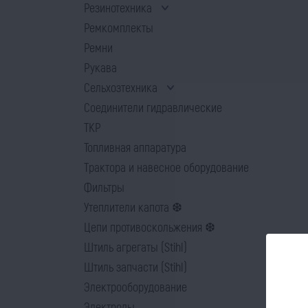
Резинотехника
Ремкомплекты
Ремни
Рукава
Сельхозтехника
Соединители гидравлические
ТКР
Топливная аппаратура
Трактора и навесное оборудование
Фильтры
Утеплители капота ❆
Цепи противоскольжения ❆
Штиль агрегаты (Stihl)
Штиль запчасти (Stihl)
Электрооборудование
Электроды