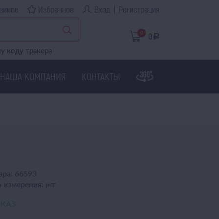
зинов
Избранное
Вход
Регистрация
0
0
a
у коду тракера
НАША КОМПАНИЯ
КОНТАКТЫ
ара:
66593
 измерения:
шт
АКАЗ