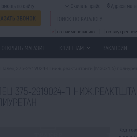
Помощь по сайту
Скачать прайс
Адреса мага
КАЗАТЬ ЗВОНОК
по наименованию
по внутреннем
ОТКРЫТЬ МАГАЗИН
КЛИЕНТАМ
ВАКАНСИИ
Палец 375-2919024-П ниж.реакт.штанги (М30х1,5) полиуре
ЕЦ 375-2919024-П НИЖ.РЕАКТ.ШТА
ЛИУРЕТАН
Код тов
Единица