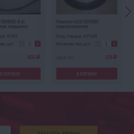
ИЧИИ
В НАЛИЧИИ
-3506062-Б от
Манжета 4320-3510060
 лев. переднему
пневмоусилителя
ра: 6745
Код товара: 67428
во шт:
Количество шт:
800
126
Цена опт:
a
a
В КОРЗИНУ
В КОРЗИНУ
ЗАКАЗАТЬ ЗВОНОК