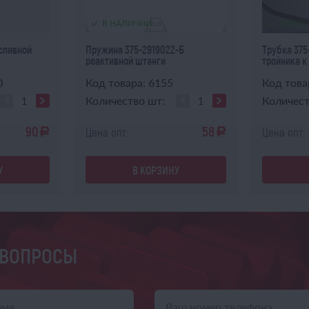
В НАЛИЧИИ
В НАЛ
сливной
Пружина 375-2919022-Б
Трубка 375
реактивной штанги
тройника к
тормо...
0
Код товара: 6155
Код това
Количество шт:
Количест
90
58
Цена опт:
Цена опт:
a
a
У
В КОРЗИНУ
 ВОПРОСЫ