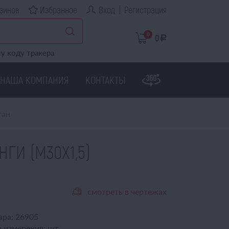
зинов
Избранное
Вход
Регистрация
0
0
a
у коду тракера
НАША КОМПАНИЯ
КОНТАКТЫ
тан
НГИ (М30Х1,5)
смотреть в чертежах
ара:
26905
 измерения:
шт