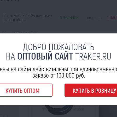
Палец 4320-2919024 ниж реакт
1 03
цена опт:
В НАЛИЧИИ
штанги обре...
Палец 375-2919024-В
760
цена опт:
В НАЛИЧИИ
ниж.реакт.штанги (М3...
ДОБРО ПОЖАЛОВАТЬ
НА
ОПТОВЫЙ САЙТ
TRAKER.RU
МОЖЕТ ПРИГОДИТЬСЯ
ены на сайте действительны при единовременн
заказе от 100 000 руб.
КУПИТЬ ОПТОМ
КУПИТЬ В РОЗНИЦУ