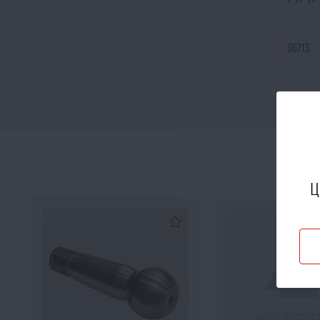
06713
12428
Ц